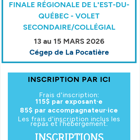
FINALE RÉGIONALE DE L'EST-D
U-
QUÉBEC - VOLET
SECONDAIRE/COLLÉGIAL
13 au 15 MARS 2026
Cégep de La Pocatière
INSCRIPTION PAR ICI
Frais d'inscription:
115$ par exposant·e
85$ par accompagnateur·ice
Les frais d'inscription inclus les
repas et l'hébergement.
INSCRIPTIONS