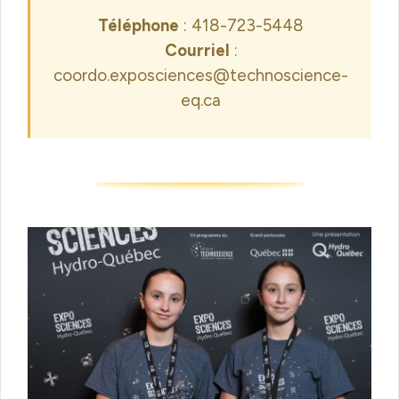
Téléphone
: 418-723-5448
Courriel
:
coordo.exposciences@technoscience-
eq.ca